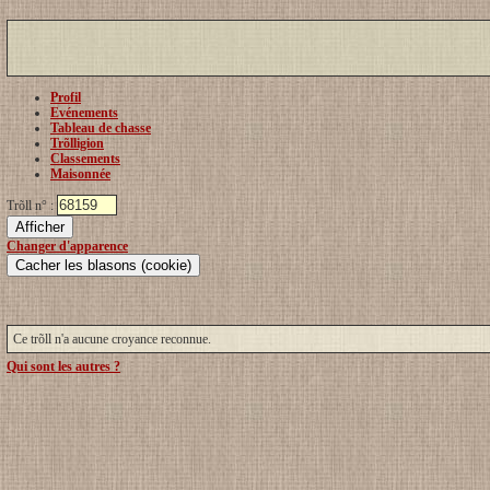
Profil
Evénements
Tableau de chasse
Trõlligion
Classements
Maisonnée
Trõll n° :
Changer d'apparence
Ce trõll n'a aucune croyance reconnue.
Qui sont les autres ?