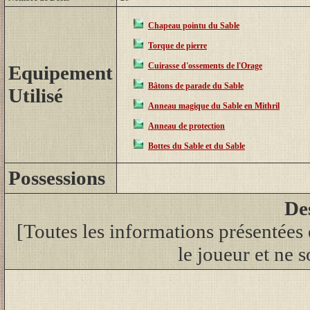
Chapeau pointu
du Sable
Torque de pierre
Cuirasse d'ossements
de l'Orage
Equipement
Bâtons de parade
du Sable
Utilisé
Anneau magique
du Sable en Mithril
Anneau de protection
Bottes
du Sable et du Sable
Possessions
De
[Toutes les informations présentées 
le joueur et ne s