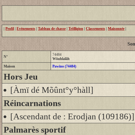
|
Profil
|
Evénements
|
Tableau de chasse
|
Trõlligion
|
Classements
|
Maisonnée
|
Son
74484
N°
Wôuhlalãh
Maison
Pawino (74484)
Hors Jeu
[Àmï dé Mõûnt°y°hàll]
Réincarnations
[Ascendant de : Erodjan (109186)]
Palmarès sportif