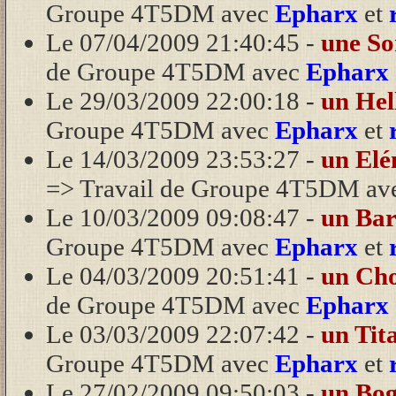
Groupe 4T5DM avec
Epharx
et
Le 07/04/2009 21:40:45 -
une So
de Groupe 4T5DM avec
Epharx
Le 29/03/2009 22:00:18 -
un Hel
Groupe 4T5DM avec
Epharx
et
Le 14/03/2009 23:53:27 -
un Elé
=> Travail de Groupe 4T5DM av
Le 10/03/2009 09:08:47 -
un Ba
Groupe 4T5DM avec
Epharx
et
Le 04/03/2009 20:51:41 -
un Ch
de Groupe 4T5DM avec
Epharx
Le 03/03/2009 22:07:42 -
un Tit
Groupe 4T5DM avec
Epharx
et
Le 27/02/2009 09:50:03 -
un Bo