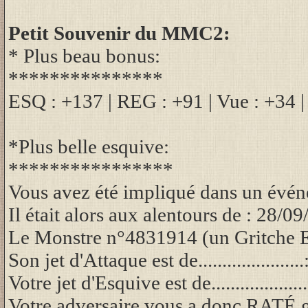
Petit Souvenir du MMC2:
* Plus beau bonus:
***************
ESQ : +137 | REG : +91 | Vue : +34 
*Plus belle esquive:
****************
Vous avez été impliqué dans un év
Il était alors aux alentours de : 28/0
Le Monstre n°4831914 (un Gritche E
Son jet d'Attaque est de.....................
Votre jet d'Esquive est de..................
Votre adversaire vous a donc RATÉ gr