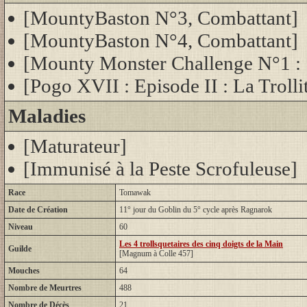
[MountyBaston N°3, Combattant]
[MountyBaston N°4, Combattant]
[Mounty Monster Challenge N°1 :
[Pogo XVII : Episode II : La Trollit
Maladies
[Maturateur]
[Immunisé à la Peste Scrofuleuse]
Race
Tomawak
Date de Création
11° jour du Goblin du 5° cycle après Ragnarok
Niveau
60
Les 4 trollsquetaires des cinq doigts de la Main
Guilde
[Magnum à Colle 457]
Mouches
64
Nombre de Meurtres
488
Nombre de Décès
21