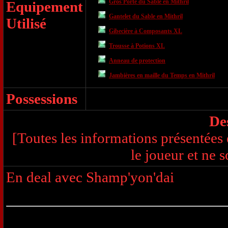
Gros'Porte
du Sable en Mithril
Equipement
Gantelet
du Sable en Mithril
Utilisé
Gibecière à Composants XL
Trousse à Potions XL
Anneau de protection
Jambières en maille
du Temps en Mithril
Possessions
De
[Toutes les informations présentées 
le joueur et ne s
En deal avec Shamp'yon'dai