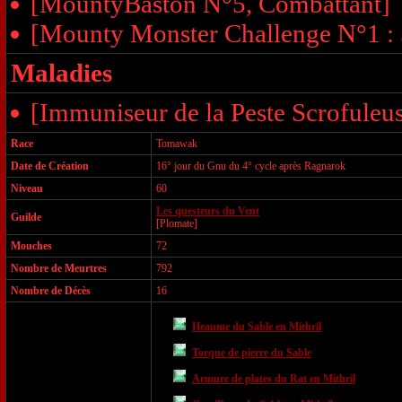
[MountyBaston N°5, Combattant]
[Mounty Monster Challenge N°1 :
Maladies
[Immuniseur de la Peste Scrofuleu
Race
Tomawak
Date de Création
16° jour du Gnu du 4° cycle après Ragnarok
Niveau
60
Les questeurs du Vent
Guilde
[Plomate]
Mouches
72
Nombre de Meurtres
792
Nombre de Décès
16
Heaume
du Sable en Mithril
Torque de pierre
du Sable
Armure de plates
du Rat en Mithril