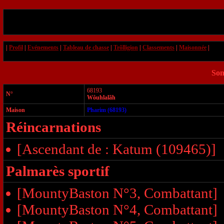
|
Profil
|
Evénements
|
Tableau de chasse
|
Trõlligion
|
Classements
|
Maisonnée
|
Son
68193
N°
Wôuhlalãh
Maison
Pharim (68193)
Réincarnations
[Ascendant de : Katum (109465)]
Palmarès sportif
[MountyBaston N°3, Combattant]
[MountyBaston N°4, Combattant]