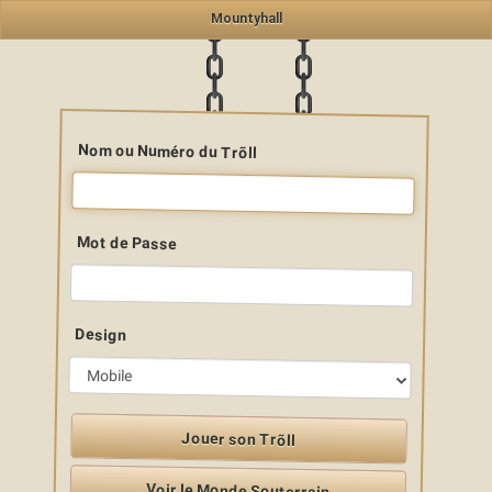
Mountyhall
Nom ou Numéro du Trõll
Mot de Passe
Design
Jouer son Trõll
Voir le Monde Souterrain